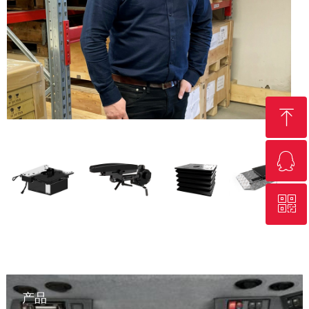
ꁸ
ꁗ
回到顶部
ꀥ
QQ客服
微信二维码
产品