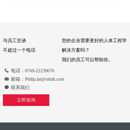
架
开
。
悬
大
不
间
借
防
滑
动
可
能
松
术
受
位——无级锁定！
作环境的人体工程
的
的
测
械
组
长
不
推
的
磨
，
首
的
或
。
旋
具
解
踏
包
开
相
别
旋
的
手
/驾
四
。
例如，木材分拣监
底
底
的
何
设
要
，
需
的
今
适
设
松
带
，
灵
的
合
程
扶
程
功
系
和
今
体工程学
具有无级锁定功能的V-97转盘是
驶车辆的远程控制
灵
灵
类
味
面
轨
方
纵
向
，
以
松
会
使
架
项
垫
被
机
了
纵
些选项都
我们转盘概念的继续发展。这是
从坐到站的控制和
提
提
设
由
冲
是
中
于
可
很
前
统
个用
用
保
毫
和
的
36
发
限
平
手
座
震
前
们设计E
简单和坚固的设计，以承受重负
提
个
以
们
可
机
。
见
其
较
转
解
停
。
个坚
下
了
关
也
。
精力使所
荷。V-97可以很容易地组装成一
易
。
米。
调
林
结
念
会
建
边
而
人
直
以
为
单。易用
个单位与四个螺栓分别在顶部或
与员工交谈
您的企业需要更好的人体工程学
不
向
座
轨
接
全
。
定
这
舒
变
，使用快
底部，提供一个松散的功能。转
现
很
任
定
座
支
功能是摩
台V-97应用广泛，但尤其适用于
不超过一个电话
解决方案吗？
是
底
装
在
变化，以
建筑和林业机械以及大型卡车。
我们的员工可以帮助你。
据
车
没
°
合
-
势。E扶
紧
置
适用
尤其适用
끅
电话：0769-22239070
底
尤
小
和林业机
业
낂
邮箱：Philip.lai@sittab.com
끁
联系我们
立即咨询