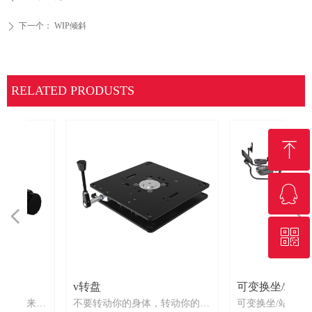
下一个：
WIP倾斜
ꄲ
RELATED PRODUSTS
ꁸ
ꁗ
回到顶部
넳
넲
ꀥ
QQ客服
微信二维码
v转盘
可变换坐/站姿的
有
有
椅
座
椅
路可
。
不
有
中
具
试
具
紧
坐下来尝
不要转动你的身体，转动你的座
可变换坐/站姿的工