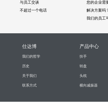
与员工交谈
您的企业需
，使用快
向上、向
驾驶员座
。
隙。锁轨
坚固耐
定义连接
故障安全
的叉车。
锁定。锁定
械和叉
固件。这
并配有舒
通过改变
势。
可定制。
底部，提供一个松散的功能。转
功能是摩
机们发现
锁定位
。转盘很
模式灵
器可在任
式可以定
，减少座
安全的支
度。
台V-97应用广泛，但尤其适用于
不超过一个电话
解决方案吗
变化，以
，而且是
驶室条
螺钉，底
关。
转动作
装置安装
易于安装在
建筑和林业机械以及大型卡车。
我们的员工
势。E扶
可以根据
类型的车
以确保没
气压缸操
每45°
手也是合
B、BE-
尤其适用
发的。紧
其它位置
r，尤其适用
和林业机
型号和底
广，但尤
械和24小
筑和林业
仕达博
产品中心
我们的哲学
扶手
历史
转盘
关于我们
头枕
联系方式
横向减振器